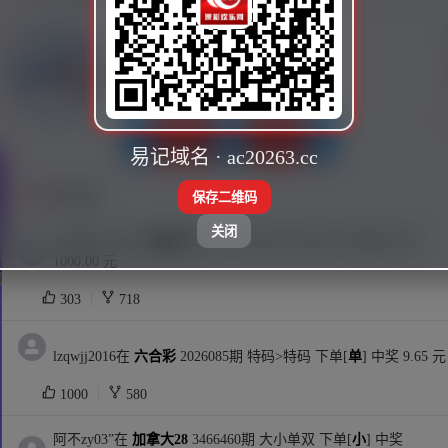
六合彩
第
2026085
期
开奖时间:
08/06 13:35:00
(周四)
本期开奖结果
42
24
29
48
13
30
03
牛
羊
虎
羊
马
牛
龙
易记域名 · ac20263.cc
热门跟投
保存二维码
关闭
为允倾心520在
加拿大28
3466479期 大小单双 下单[
大
] 中奖
1000.00 元
303
718
lzqwjj2016在
六合彩
2026085期 特码>特码 下单[
单
] 中奖 9.65 元
1000
580
阿不zy03”在
加拿大28
3466460期 大小单双 下单[
小
] 中奖