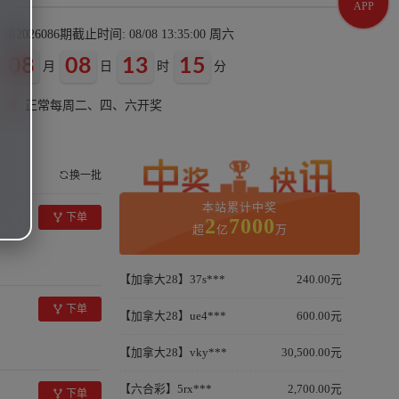
APP
第2026086期
截止时间: 08/08 13:35:00 周六
08
08
13
15
正常每周二、四、六开奖
换一批
本站累计中奖
下单
2
7000
超
亿
万
【加拿大28】37s***
240.00元
下单
【加拿大28】ue4***
600.00元
【加拿大28】vky***
30,500.00元
【六合彩】5rx***
2,700.00元
下单