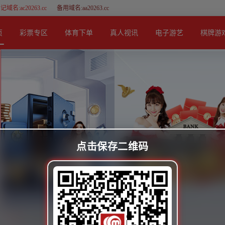
记域名:ac20263.cc
备用域名:aa20263.cc
页
彩票专区
体育下单
真人视讯
电子游艺
棋牌游
点击保存二维码
热门游戏
六合彩